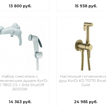
13 800 руб.
15 938 руб.
Набор смеситель с
Настенный гигиеничес
иеническим душем KorDi
душ KorDi KD 70170 Bru
 7802-C5 + Artis ShutOff
Gold
261012W
14 363 руб.
24 985 руб.