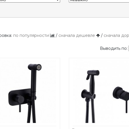
ровка:
по популярности
/
сначала дешевле
/
сначала до
Выводить по: