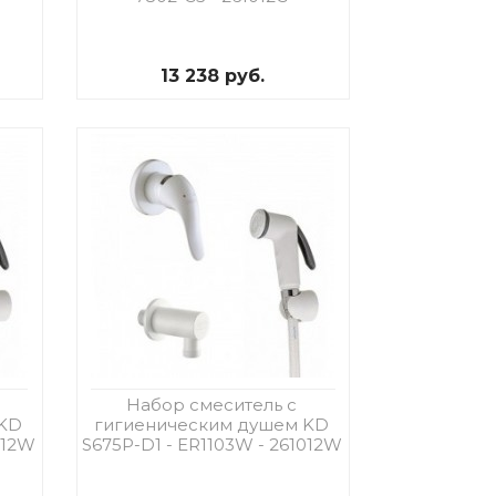
13 238 руб.
Набор смеситель с
 KD
гигиеническим душем KD
012W
S675P-D1 - ER1103W - 261012W