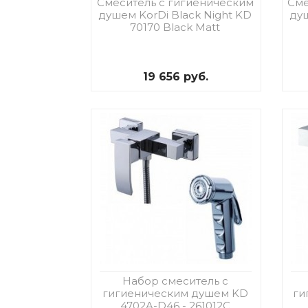
Смеситель с гигиеническим
Сме
душем KorDi Black Night KD
душ
70170 Black Matt
19 656 руб.
Набор смеситель с
гигиеническим душем KD
ги
4702A-D46 - 261012C