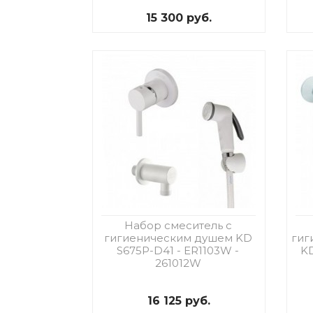
15 300 руб.
Набор смеситель с
гигиеническим душем KD
гиг
S675P-D41 - ER1103W -
KD
261012W
16 125 руб.