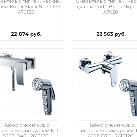
ситель с гигиеническим
Смеситель с гигиениче
ем KorDi Black Night KD
душем KorDi Black Night
A70135
A7020
22 874 руб.
22 563 руб.
Набор смеситель с
Набор смеситель с
гиеническим душем KD
гигиеническим душем
5202-D46 - 261012C
6602-D70 - 261012C