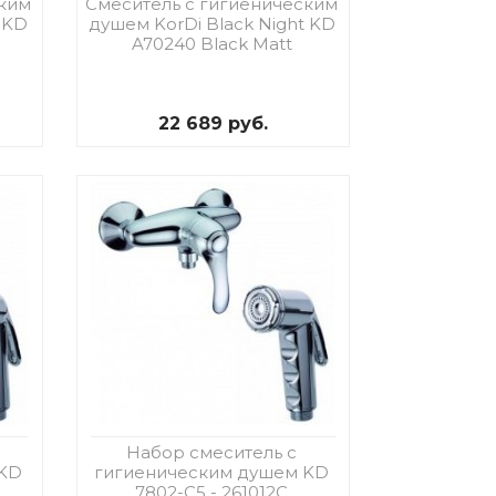
ским
Смеситель с гигиеническим
 KD
душем KorDi Black Night KD
A70240 Black Matt
22 689 руб.
Набор смеситель с
 KD
гигиеническим душем KD
7802-C5 - 261012C