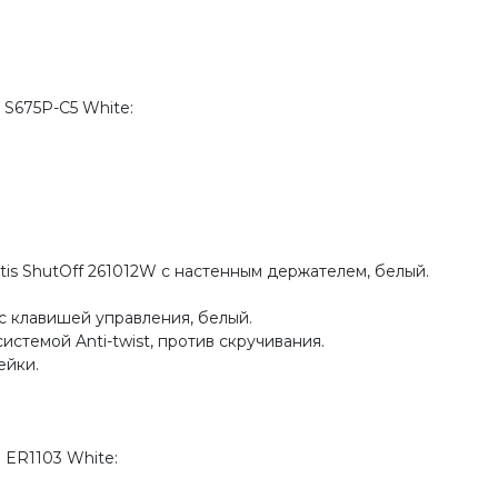
S675P-C5 White:
tis ShutOff 261012W с настенным держателем, белый.
с клавишей управления, белый.
стемой Anti-twist, против скручивания.
ейки.
 ER1103 White: