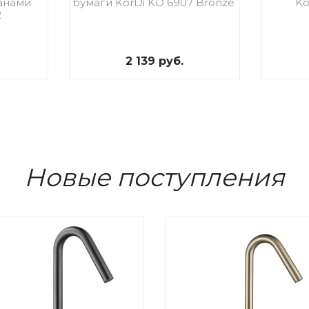
анами
бумаги KorDi KD 6907 Bronze
Ko
2
2 139 руб.
Новые поступления