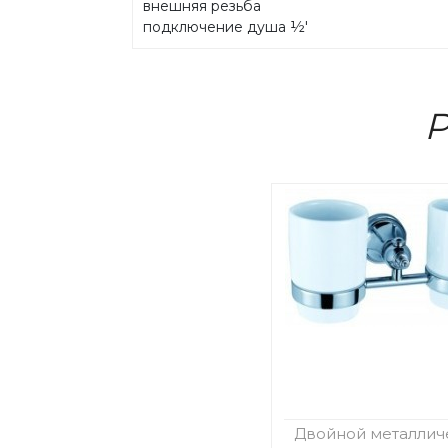
внешняя резьба
подключение душа ½'
Р
Двойной металлич