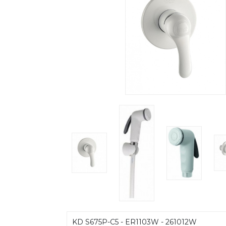
KD S675P-C5 - ER1103W - 261012W