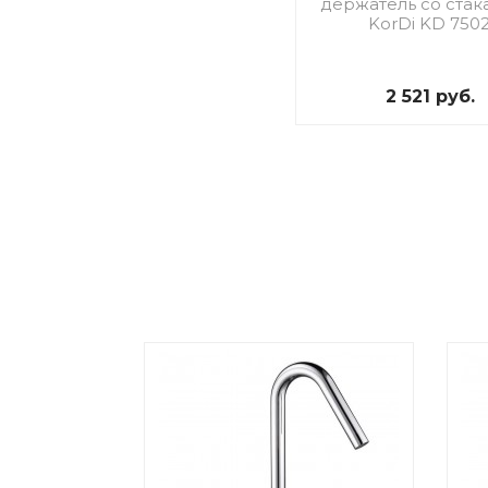
держатель со стак
KorDi KD 750
2 521 руб.