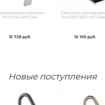
траиваемый смеситель
Смеситель для ракови
KorDi KD 4910-D46
KorDi KD 18201-D57 Bla
15 728 руб.
16 100 руб.
Новые поступления