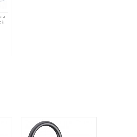
ны
ck