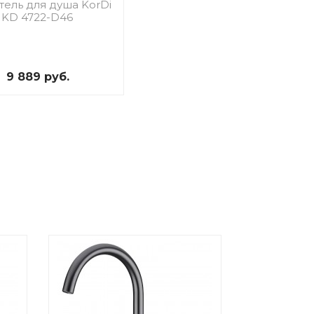
ель для душа KorDi
KD 4722-D46
9 889 руб.