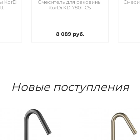
ы KorDi
Смеситель для раковины
Смесит
tt
KorDi KD 7801-C5
8 089 руб.
Новые поступления